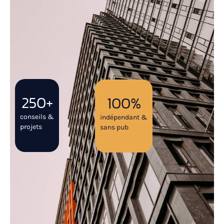
250
+
100
%
conseils &
indépendant &
projets
sans pub